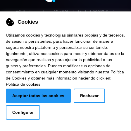
📍
Calle Jacometrezo 15, 6ª Planta. Madrid, 28013. Spain.
Politica de
Politica de
Canal de
Cookies
cookies
privacidad
denuncias
Utilizamos cookies y tecnologías similares propias y de terceros,
de sesión o persistentes, para hacer funcionar de manera
© 2026 ADPORT.IO. TODOS LOS DERECHOS RESERVADOS.
segura nuestra plataforma y personalizar su contenido.
Cookies
Igualmente, utilizamos cookies para medir y obtener datos de la
navegación que realizas y para ajustar la publicidad a tus
We use our own and third-party cookies and similar
gustos y preferencias. Puedes modificar tus opciones de
technologies, session or persistent, to make our platform work
consentimiento en cualquier momento visitando nuestra Política
securely and personalize its content. Likewise, we use cookies
de Cookies y obtener más información haciendo click en:
to measure and obtain data from your browsing and to adjust
Política de cookies
advertising to your preferences. You can modify your consent
options at any time by visiting our Cookies Policy. To obtain
Aceptar todas las cookies
Rechazar
more information click on:
Cookie Policy
Accept all cookies
Configurar
Reject
Configure